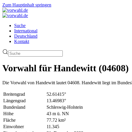
Zum Hauptinhalt springen
Suche
International
Deutschland
Kontakt
Vorwahl für Handewitt (04608)
Die Vorwahl von Handewitt lautet 04608. Handewitt liegt im Bundesl
Breitengrad
52.61415°
Längengrad
13.46983°
Bundesland
Schleswig-Holstein
Höhe
43 m ü. NN
Fläche
77.72 km²
Einwohner
11.345