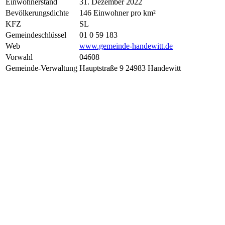
Einwohnerstand
31. Dezember 2022
Bevölkerungsdichte
146 Einwohner pro km²
KFZ
SL
Gemeindeschlüssel
01 0 59 183
Web
www.gemeinde-handewitt.de
Vorwahl
04608
Gemeinde-Verwaltung
Hauptstraße 9 24983 Handewitt