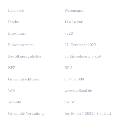
Landkreis
Wesermarsch
Fläche
114.14 km²
Einwohner
7528
Einwohnerstand
31. Dezember 2022
Bevölkerungsdichte
66 Einwohner pro km²
KFZ
BRA
Gemeindeschlüssel
03 4 61 009
Web
www.stadland.de
Vorwahl
04732
Gemeinde-Verwaltung
Am Markt 1 26935 Stadland