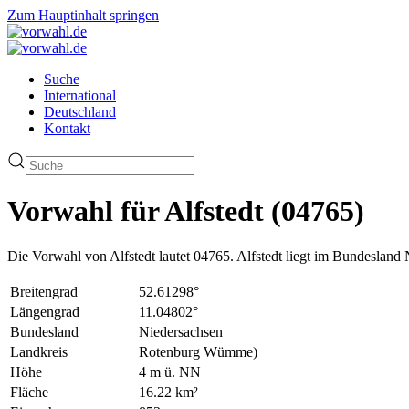
Zum Hauptinhalt springen
Suche
International
Deutschland
Kontakt
Vorwahl für Alfstedt (04765)
Die Vorwahl von Alfstedt lautet 04765. Alfstedt liegt im Bundesla
Breitengrad
52.61298°
Längengrad
11.04802°
Bundesland
Niedersachsen
Landkreis
Rotenburg Wümme)
Höhe
4 m ü. NN
Fläche
16.22 km²