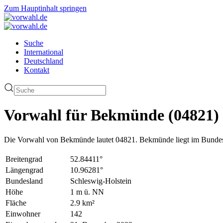
Zum Hauptinhalt springen
Suche
International
Deutschland
Kontakt
Vorwahl für Bekmünde (04821)
Die Vorwahl von Bekmünde lautet 04821. Bekmünde liegt im Bundesl
Breitengrad
52.84411°
Längengrad
10.96281°
Bundesland
Schleswig-Holstein
Höhe
1 m ü. NN
Fläche
2.9 km²
Einwohner
142