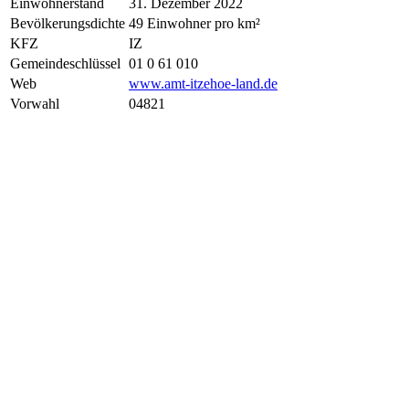
Einwohnerstand
31. Dezember 2022
Bevölkerungsdichte
49 Einwohner pro km²
KFZ
IZ
Gemeindeschlüssel
01 0 61 010
Web
www.amt-itzehoe-land.de
Vorwahl
04821