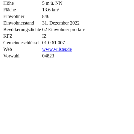
Höhe
5 m ü. NN
Fläche
13.6 km²
Einwohner
846
Einwohnerstand
31. Dezember 2022
Bevölkerungsdichte
62 Einwohner pro km²
KFZ
IZ
Gemeindeschlüssel
01 0 61 007
Web
www.wilster.de
Vorwahl
04823