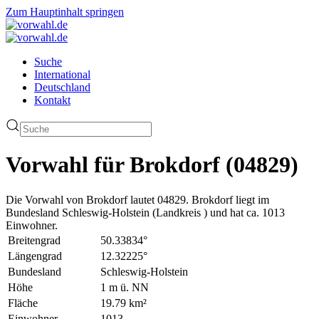
Zum Hauptinhalt springen
Suche
International
Deutschland
Kontakt
Vorwahl für Brokdorf (04829)
Die Vorwahl von Brokdorf lautet 04829. Brokdorf liegt im
Bundesland Schleswig-Holstein (Landkreis ) und hat ca. 1013
Einwohner.
Breitengrad
50.33834°
Längengrad
12.32225°
Bundesland
Schleswig-Holstein
Höhe
1 m ü. NN
Fläche
19.79 km²
Einwohner
1013