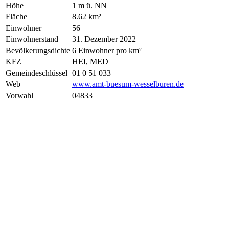
Höhe
1 m ü. NN
Fläche
8.62 km²
Einwohner
56
Einwohnerstand
31. Dezember 2022
Bevölkerungsdichte
6 Einwohner pro km²
KFZ
HEI, MED
Gemeindeschlüssel
01 0 51 033
Web
www.amt-buesum-wesselburen.de
Vorwahl
04833