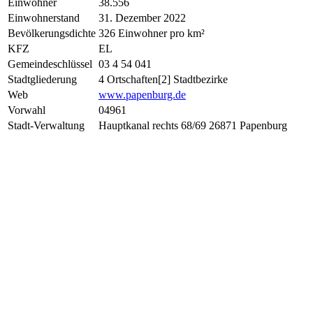
Einwohner
38.556
Einwohnerstand
31. Dezember 2022
Bevölkerungsdichte
326 Einwohner pro km²
KFZ
EL
Gemeindeschlüssel
03 4 54 041
Stadtgliederung
4 Ortschaften[2] Stadtbezirke
Web
www.papenburg.de
Vorwahl
04961
Stadt-Verwaltung
Hauptkanal rechts 68/69 26871 Papenburg