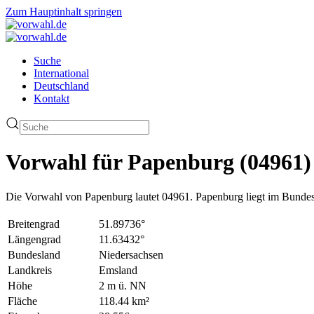
Zum Hauptinhalt springen
Suche
International
Deutschland
Kontakt
Vorwahl für Papenburg (04961)
Die Vorwahl von Papenburg lautet 04961. Papenburg liegt im Bundes
Breitengrad
51.89736°
Längengrad
11.63432°
Bundesland
Niedersachsen
Landkreis
Emsland
Höhe
2 m ü. NN
Fläche
118.44 km²