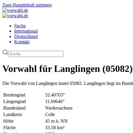
Zum Hauptinhalt springen
Suche
International
Deutschland
Kontakt
Vorwahl für Langlingen (05082)
Die Vorwahl von Langlingen lautet 05082. Langlingen liegt im Bunde
Breitengrad
52.40703°
Längengrad
11.69646°
Bundesland
Niedersachsen
Landkreis
Celle
Höhe
45 m ü. NN
Fläche
33.58 km²