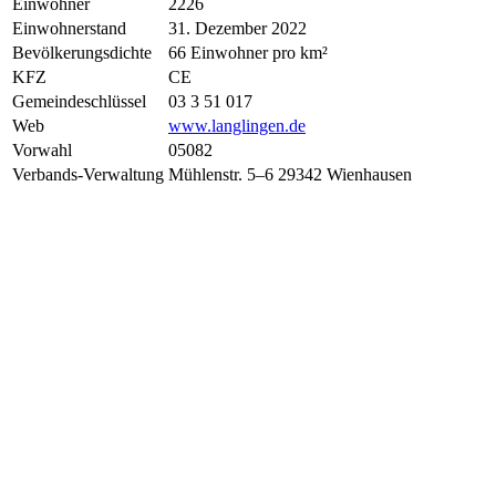
Einwohner
2226
Einwohnerstand
31. Dezember 2022
Bevölkerungsdichte
66 Einwohner pro km²
KFZ
CE
Gemeindeschlüssel
03 3 51 017
Web
www.langlingen.de
Vorwahl
05082
Verbands-Verwaltung
Mühlenstr. 5–6 29342 Wienhausen