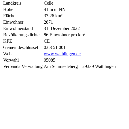
Landkreis
Celle
Höhe
41 m ü. NN
Fläche
33.26 km²
Einwohner
2871
Einwohnerstand
31. Dezember 2022
Bevölkerungsdichte
86 Einwohner pro km²
KFZ
CE
Gemeindeschlüssel
03 3 51 001
Web
www.wathlingen.de
Vorwahl
05085
Verbands-Verwaltung
Am Schmiedeberg 1 29339 Wathlingen