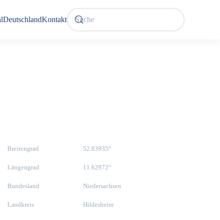
l
Deutschland
Kontakt
Breitengrad
52.83935°
Längengrad
11.62972°
Bundesland
Niedersachsen
Landkreis
Hildesheim