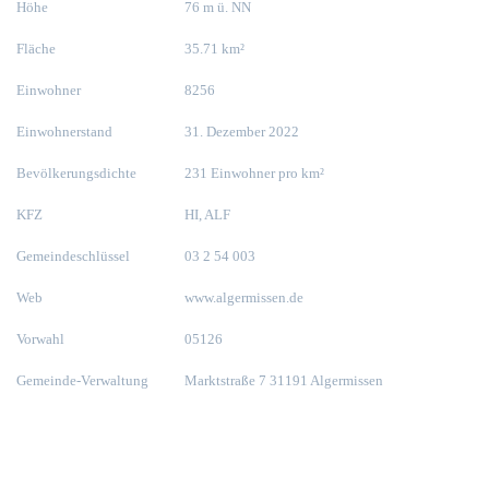
Höhe
76 m ü. NN
Fläche
35.71 km²
Einwohner
8256
Einwohnerstand
31. Dezember 2022
Bevölkerungsdichte
231 Einwohner pro km²
KFZ
HI, ALF
Gemeindeschlüssel
03 2 54 003
Web
www.algermissen.de
Vorwahl
05126
Gemeinde-Verwaltung
Marktstraße 7 31191 Algermissen