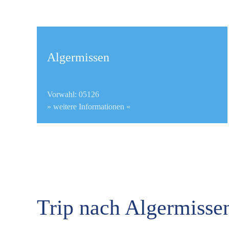
Algermissen
Vorwahl: 05126
» weitere Informationen «
Trip nach Algermisse