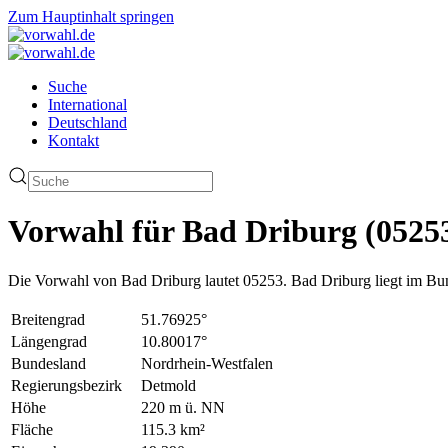
Zum Hauptinhalt springen
Suche
International
Deutschland
Kontakt
Vorwahl für Bad Driburg (0525
Die Vorwahl von Bad Driburg lautet 05253. Bad Driburg liegt im Bu
Breitengrad
51.76925°
Längengrad
10.80017°
Bundesland
Nordrhein-Westfalen
Regierungsbezirk
Detmold
Höhe
220 m ü. NN
Fläche
115.3 km²