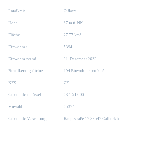
Landkreis
Gifhorn
Höhe
67 m ü. NN
Fläche
27.77 km²
Einwohner
5394
Einwohnerstand
31. Dezember 2022
Bevölkerungsdichte
194 Einwohner pro km²
KFZ
GF
Gemeindeschlüssel
03 1 51 006
Vorwahl
05374
Gemeinde-Verwaltung
Hauptstraße 17 38547 Calberlah