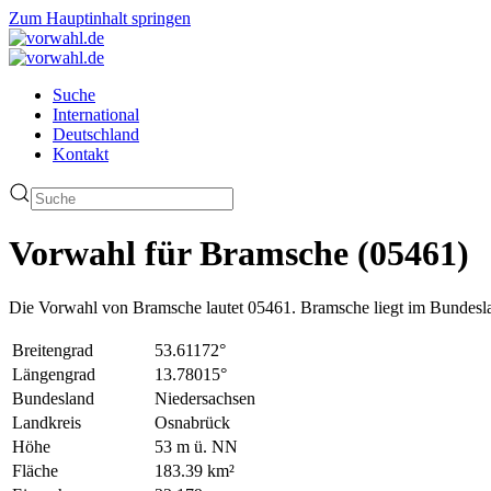
Zum Hauptinhalt springen
Suche
International
Deutschland
Kontakt
Vorwahl für Bramsche (05461)
Die Vorwahl von Bramsche lautet 05461. Bramsche liegt im Bundesl
Breitengrad
53.61172°
Längengrad
13.78015°
Bundesland
Niedersachsen
Landkreis
Osnabrück
Höhe
53 m ü. NN
Fläche
183.39 km²