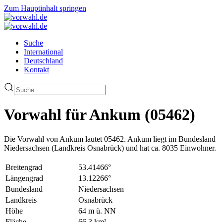
Zum Hauptinhalt springen
Suche
International
Deutschland
Kontakt
Vorwahl für Ankum (05462)
Die Vorwahl von Ankum lautet 05462. Ankum liegt im Bundesland
Niedersachsen (Landkreis Osnabrück) und hat ca. 8035 Einwohner.
Breitengrad
53.41466°
Längengrad
13.12266°
Bundesland
Niedersachsen
Landkreis
Osnabrück
Höhe
64 m ü. NN
Fläche
66.3 km²