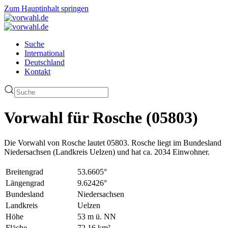
Zum Hauptinhalt springen
Suche
International
Deutschland
Kontakt
Vorwahl für Rosche (05803)
Die Vorwahl von Rosche lautet 05803. Rosche liegt im Bundesland
Niedersachsen (Landkreis Uelzen) und hat ca. 2034 Einwohner.
Breitengrad
53.6605°
Längengrad
9.62426°
Bundesland
Niedersachsen
Landkreis
Uelzen
Höhe
53 m ü. NN
Fläche
72.16 km²