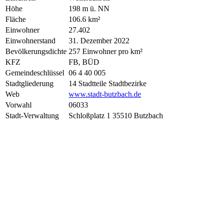
Höhe
198 m ü. NN
Fläche
106.6 km²
Einwohner
27.402
Einwohnerstand
31. Dezember 2022
Bevölkerungsdichte
257 Einwohner pro km²
KFZ
FB, BÜD
Gemeindeschlüssel
06 4 40 005
Stadtgliederung
14 Stadtteile Stadtbezirke
Web
www.stadt-butzbach.de
Vorwahl
06033
Stadt-Verwaltung
Schloßplatz 1 35510 Butzbach