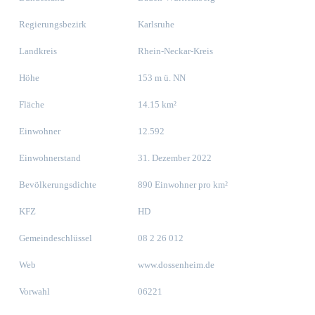
Regierungsbezirk
Karlsruhe
Landkreis
Rhein-Neckar-Kreis
Höhe
153 m ü. NN
Fläche
14.15 km²
Einwohner
12.592
Einwohnerstand
31. Dezember 2022
Bevölkerungsdichte
890 Einwohner pro km²
KFZ
HD
Gemeindeschlüssel
08 2 26 012
Web
www.dossenheim.de
Vorwahl
06221