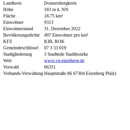
Landkreis
Donnersbergkreis
Höhe
183 m ü. NN
Fläche
18.75 km²
Einwohner
9313
Einwohnerstand
31. Dezember 2022
Bevölkerungsdichte
497 Einwohner pro km²
KFZ
KIB, ROK
Gemeindeschlüssel
07 3 33 019
Stadtgliederung
3 Stadtteile Stadtbezirke
Web
www.vg-eisenberg.de
Vorwahl
06351
Verbands-Verwaltung
Hauptstraße 86 67304 Eisenberg Pfalz)