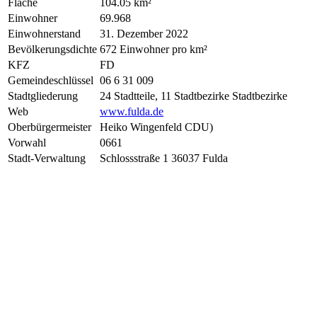
Fläche
104.05 km²
Einwohner
69.968
Einwohnerstand
31. Dezember 2022
Bevölkerungsdichte
672 Einwohner pro km²
KFZ
FD
Gemeindeschlüssel
06 6 31 009
Stadtgliederung
24 Stadtteile, 11 Stadtbezirke Stadtbezirke
Web
www.fulda.de
Oberbürgermeister
Heiko Wingenfeld CDU)
Vorwahl
0661
Stadt-Verwaltung
Schlossstraße 1 36037 Fulda