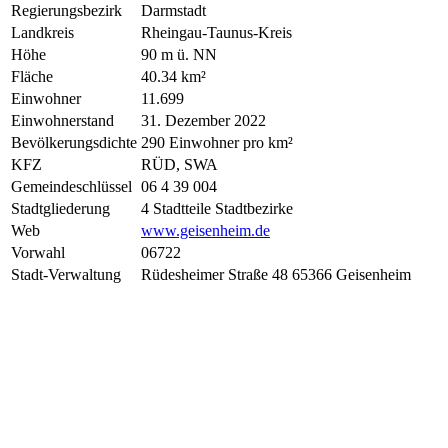
Regierungsbezirk
Darmstadt
Landkreis
Rheingau-Taunus-Kreis
Höhe
90 m ü. NN
Fläche
40.34 km²
Einwohner
11.699
Einwohnerstand
31. Dezember 2022
Bevölkerungsdichte
290 Einwohner pro km²
KFZ
RÜD, SWA
Gemeindeschlüssel
06 4 39 004
Stadtgliederung
4 Stadtteile Stadtbezirke
Web
www.geisenheim.de
Vorwahl
06722
Stadt-Verwaltung
Rüdesheimer Straße 48 65366 Geisenheim