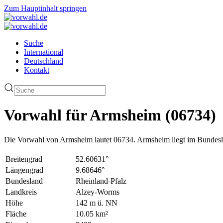
Zum Hauptinhalt springen
Suche
International
Deutschland
Kontakt
Vorwahl für Armsheim (06734)
Die Vorwahl von Armsheim lautet 06734. Armsheim liegt im Bundesl
Breitengrad
52.60631°
Längengrad
9.68646°
Bundesland
Rheinland-Pfalz
Landkreis
Alzey-Worms
Höhe
142 m ü. NN
Fläche
10.05 km²