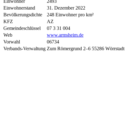
Einwohner
2493
Einwohnerstand
31. Dezember 2022
Bevölkerungsdichte
248 Einwohner pro km²
KFZ
AZ
Gemeindeschlüssel
07 3 31 004
Web
www.armsheim.de
Vorwahl
06734
Verbands-Verwaltung
Zum Römergrund 2–6 55286 Wörrstadt