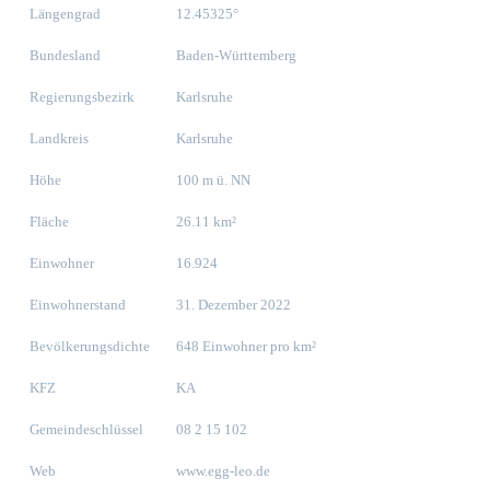
Längengrad
12.45325°
Bundesland
Baden-Württemberg
Regierungsbezirk
Karlsruhe
Landkreis
Karlsruhe
Höhe
100 m ü. NN
Fläche
26.11 km²
Einwohner
16.924
Einwohnerstand
31. Dezember 2022
Bevölkerungsdichte
648 Einwohner pro km²
KFZ
KA
Gemeindeschlüssel
08 2 15 102
Web
www.egg-leo.de