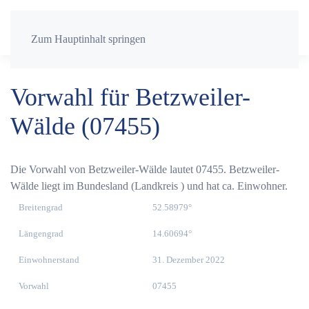
Zum Hauptinhalt springen
Vorwahl für Betzweiler-
Wälde (07455)
Die Vorwahl von Betzweiler-Wälde lautet 07455. Betzweiler-
Wälde liegt im Bundesland (Landkreis ) und hat ca. Einwohner.
Breitengrad
52.58979°
Längengrad
14.60694°
Einwohnerstand
31. Dezember 2022
Vorwahl
07455