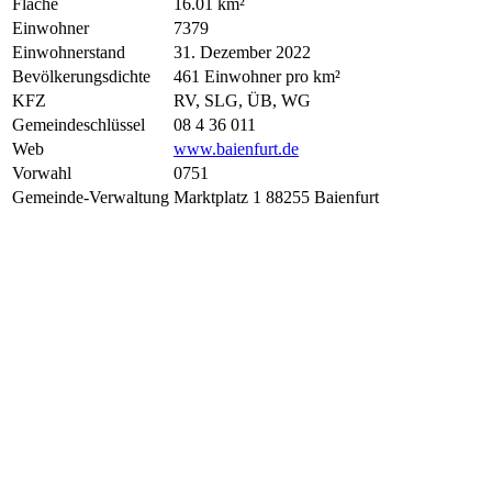
Fläche
16.01 km²
Einwohner
7379
Einwohnerstand
31. Dezember 2022
Bevölkerungsdichte
461 Einwohner pro km²
KFZ
RV, SLG, ÜB, WG
Gemeindeschlüssel
08 4 36 011
Web
www.baienfurt.de
Vorwahl
0751
Gemeinde-Verwaltung
Marktplatz 1 88255 Baienfurt