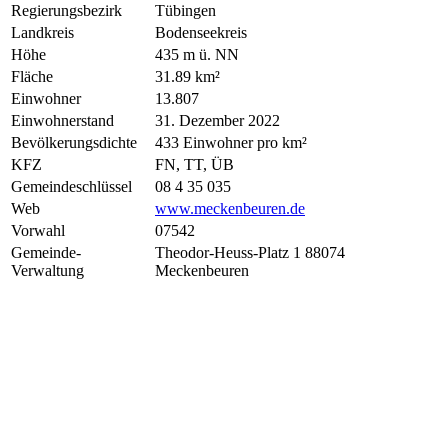
Regierungsbezirk
Tübingen
Landkreis
Bodenseekreis
Höhe
435 m ü. NN
Fläche
31.89 km²
Einwohner
13.807
Einwohnerstand
31. Dezember 2022
Bevölkerungsdichte
433 Einwohner pro km²
KFZ
FN, TT, ÜB
Gemeindeschlüssel
08 4 35 035
Web
www.meckenbeuren.de
Vorwahl
07542
Gemeinde-
Theodor-Heuss-Platz 1 88074
Verwaltung
Meckenbeuren