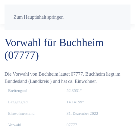
Zum Hauptinhalt springen
Vorwahl für Buchheim
(07777)
Die Vorwahl von Buchheim lautet 07777. Buchheim liegt im
Bundesland (Landkreis ) und hat ca. Einwohner.
Breitengrad
52.3531°
Längengrad
14.14159°
Einwohnerstand
31. Dezember 2022
Vorwahl
07777