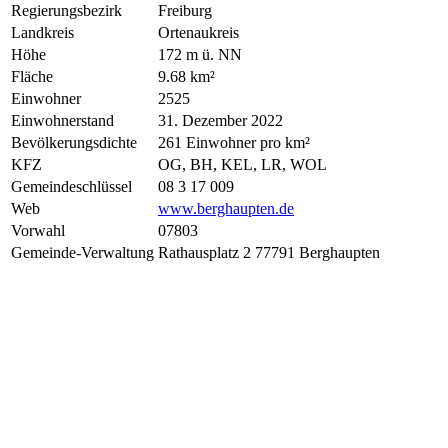
Regierungsbezirk
Freiburg
Landkreis
Ortenaukreis
Höhe
172 m ü. NN
Fläche
9.68 km²
Einwohner
2525
Einwohnerstand
31. Dezember 2022
Bevölkerungsdichte
261 Einwohner pro km²
KFZ
OG, BH, KEL, LR, WOL
Gemeindeschlüssel
08 3 17 009
Web
www.berghaupten.de
Vorwahl
07803
Gemeinde-Verwaltung
Rathausplatz 2 77791 Berghaupten