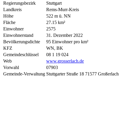
Regierungsbezirk
Stuttgart
Landkreis
Rems-Murr-Kreis
Höhe
522 m ü. NN
Fläche
27.15 km²
Einwohner
2575
Einwohnerstand
31. Dezember 2022
Bevölkerungsdichte
95 Einwohner pro km²
KFZ
WN, BK
Gemeindeschlüssel
08 1 19 024
Web
www.grosserlach.de
Vorwahl
07903
Gemeinde-Verwaltung
Stuttgarter Straße 18 71577 Großerlach