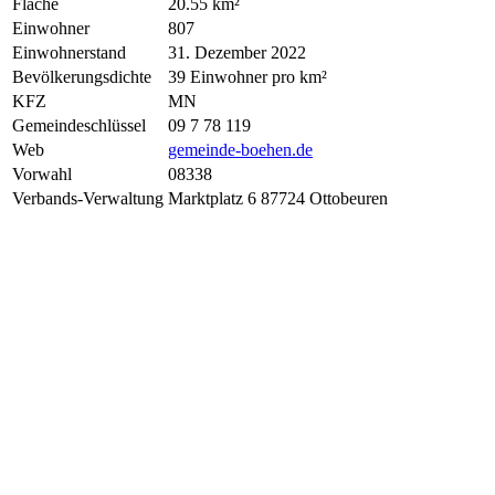
Fläche
20.55 km²
Einwohner
807
Einwohnerstand
31. Dezember 2022
Bevölkerungsdichte
39 Einwohner pro km²
KFZ
MN
Gemeindeschlüssel
09 7 78 119
Web
gemeinde-boehen.de
Vorwahl
08338
Verbands-Verwaltung
Marktplatz 6 87724 Ottobeuren