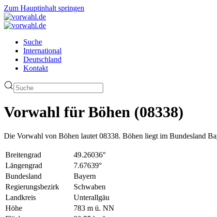
Zum Hauptinhalt springen
Suche
International
Deutschland
Kontakt
Vorwahl für Böhen (08338)
Die Vorwahl von Böhen lautet 08338. Böhen liegt im Bundesland Bay
Breitengrad
49.26036°
Längengrad
7.67639°
Bundesland
Bayern
Regierungsbezirk
Schwaben
Landkreis
Unterallgäu
Höhe
783 m ü. NN