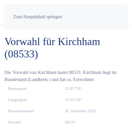
Zum Hauptinhalt springen
Vorwahl für Kirchham
(08533)
Die Vorwahl von Kirchham lautet 08533. Kirchham liegt im
Bundesland (Landkreis ) und hat ca. Einwohner.
Breitengrad
52.05778°
Längengrad
13.51156°
Einwohnerstand
31. Dezember 2022
Vorwahl
08533