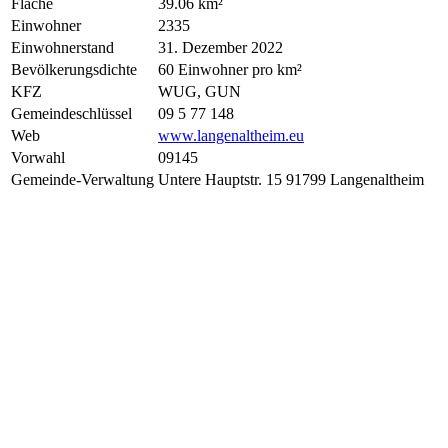
Fläche
39.06 km²
Einwohner
2335
Einwohnerstand
31. Dezember 2022
Bevölkerungsdichte
60 Einwohner pro km²
KFZ
WUG, GUN
Gemeindeschlüssel
09 5 77 148
Web
www.langenaltheim.eu
Vorwahl
09145
Gemeinde-Verwaltung
Untere Hauptstr. 15 91799 Langenaltheim