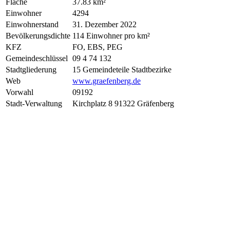
Fläche
37.83 km²
Einwohner
4294
Einwohnerstand
31. Dezember 2022
Bevölkerungsdichte
114 Einwohner pro km²
KFZ
FO, EBS, PEG
Gemeindeschlüssel
09 4 74 132
Stadtgliederung
15 Gemeindeteile Stadtbezirke
Web
www.graefenberg.de
Vorwahl
09192
Stadt-Verwaltung
Kirchplatz 8 91322 Gräfenberg