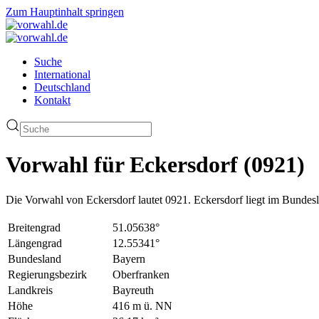
Zum Hauptinhalt springen
Suche
International
Deutschland
Kontakt
Vorwahl für Eckersdorf (0921)
Die Vorwahl von Eckersdorf lautet 0921. Eckersdorf liegt im Bundes
Breitengrad
51.05638°
Längengrad
12.55341°
Bundesland
Bayern
Regierungsbezirk
Oberfranken
Landkreis
Bayreuth
Höhe
416 m ü. NN