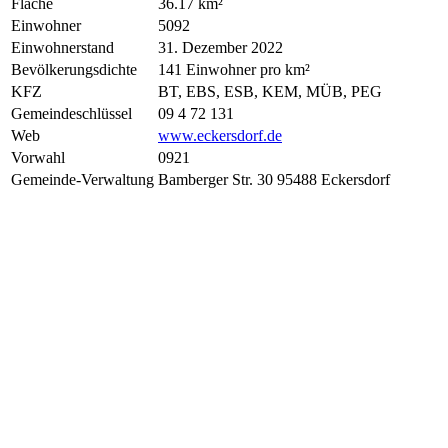
Fläche
36.17 km²
Einwohner
5092
Einwohnerstand
31. Dezember 2022
Bevölkerungsdichte
141 Einwohner pro km²
KFZ
BT, EBS, ESB, KEM, MÜB, PEG
Gemeindeschlüssel
09 4 72 131
Web
www.eckersdorf.de
Vorwahl
0921
Gemeinde-Verwaltung
Bamberger Str. 30 95488 Eckersdorf