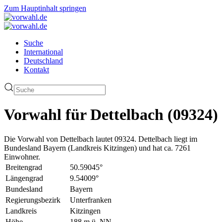
Zum Hauptinhalt springen
Suche
International
Deutschland
Kontakt
Vorwahl für Dettelbach (09324)
Die Vorwahl von Dettelbach lautet 09324. Dettelbach liegt im
Bundesland Bayern (Landkreis Kitzingen) und hat ca. 7261
Einwohner.
Breitengrad
50.59045°
Längengrad
9.54009°
Bundesland
Bayern
Regierungsbezirk
Unterfranken
Landkreis
Kitzingen
Höhe
188 m ü. NN