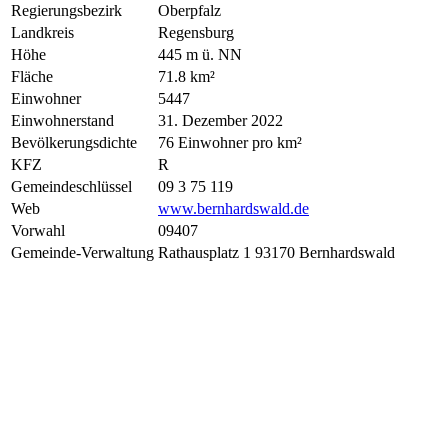
Regierungsbezirk
Oberpfalz
Landkreis
Regensburg
Höhe
445 m ü. NN
Fläche
71.8 km²
Einwohner
5447
Einwohnerstand
31. Dezember 2022
Bevölkerungsdichte
76 Einwohner pro km²
KFZ
R
Gemeindeschlüssel
09 3 75 119
Web
www.bernhardswald.de
Vorwahl
09407
Gemeinde-Verwaltung
Rathausplatz 1 93170 Bernhardswald