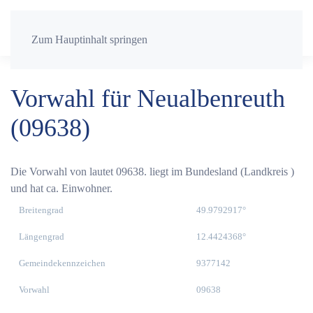
Zum Hauptinhalt springen
Vorwahl für Neualbenreuth
(09638)
Die Vorwahl von lautet 09638. liegt im Bundesland (Landkreis )
und hat ca. Einwohner.
Breitengrad
49.9792917°
Längengrad
12.4424368°
Gemeindekennzeichen
9377142
Vorwahl
09638