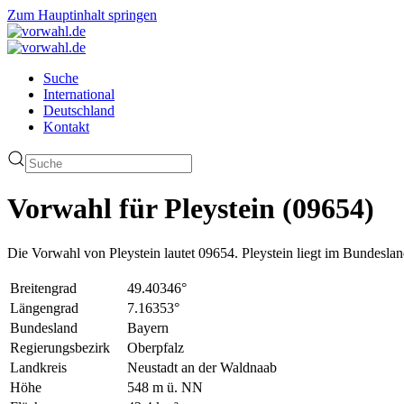
Zum Hauptinhalt springen
Suche
International
Deutschland
Kontakt
Vorwahl für Pleystein (09654)
Die Vorwahl von Pleystein lautet 09654. Pleystein liegt im Bundesl
Breitengrad
49.40346°
Längengrad
7.16353°
Bundesland
Bayern
Regierungsbezirk
Oberpfalz
Landkreis
Neustadt an der Waldnaab
Höhe
548 m ü. NN