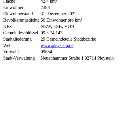
Fläche
42.4 km²
Einwohner
2383
Einwohnerstand
31. Dezember 2022
Bevölkerungsdichte
56 Einwohner pro km²
KFZ
NEW, ESB, VOH
Gemeindeschlüssel
09 3 74 147
Stadtgliederung
29 Gemeindeteile Stadtbezirke
Web
www.pleystein.de
Vorwahl
09654
Stadt-Verwaltung
Neuenhammer Straße 1 92714 Pleystein