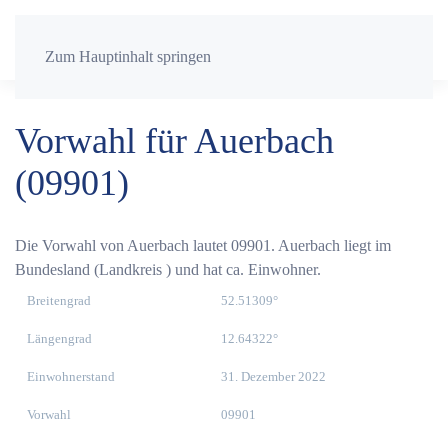
Zum Hauptinhalt springen
Vorwahl für Auerbach
(09901)
Die Vorwahl von Auerbach lautet 09901. Auerbach liegt im
Bundesland (Landkreis ) und hat ca. Einwohner.
Breitengrad
52.51309°
Längengrad
12.64322°
Einwohnerstand
31. Dezember 2022
Vorwahl
09901